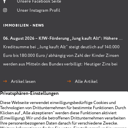
Unsere Facebook Seite
Unser Instagram Profil
IMMOBILIEN - NEWS
06. August 2026 – KfW-Förderung „Jung kauft Alt“: Höhere Kredite ab August 2026
Kreditsumme bei „Jung kauft Alt“ steigt deutlich auf 140.000
Euro bis 180.000 Euro / abhängig von Zahl der Kinder Zinsen
werden aus Mitteln des Bundes verbilligt: Heutiger Zins bei
0,53 Prozent effektiv bei 35 Jahren Laufzeit und 10 Jahren
Zinsbindung Antragstellende verpflichten sich zu
Artikel lesen
Alle Artikel
energetischer Sanierung binnen 54 Monaten nach
Förderzusage / Sanierung in Einzelmaßnahmen […]
Immobilien
Unternehmen