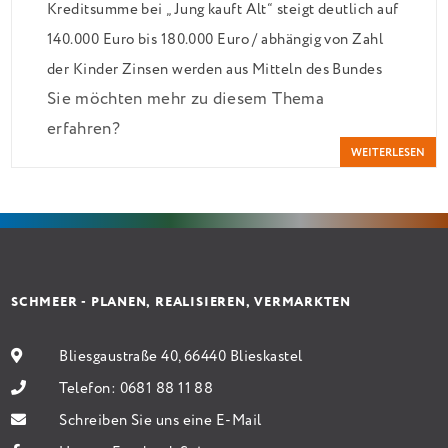
Kreditsumme bei „Jung kauft Alt“ steigt deutlich auf
140.000 Euro bis 180.000 Euro / abhängig von Zahl
der Kinder Zinsen werden aus Mitteln des Bundes
Sie möchten mehr zu diesem Thema
verbilligt: Heutiger Zins bei 0,53 Prozent effektiv
erfahren?
bei 35 Jahren Laufzeit und 10 Jahren Zinsbindung
WEITERLESEN
Antragstellende verpflichten sich zu energetischer
Sanierung binnen 54 Monaten nach Förderzusage /
Sanierung in Einzelmaßnahmen […]
SCHMEER - PLANEN, REALISIEREN, VERMARKTEN
Bliesgaustraße 40, 66440 Blieskastel
Telefon:
0681 88 11 88
Schreiben Sie uns eine E-Mail