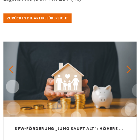
ZURÜCK IN DIE ARTIKELÜBERSICHT
K
FW-FÖRDERUNG „JUNG KAUFT ALT“: HÖHERE KREDITE AB AUGUST 2026