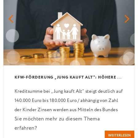
K
FW-FÖRDERUNG „JUNG KAUFT ALT“: HÖHERE KREDITE AB AUGUST 2026
Kreditsumme bei „Jung kauft Alt“ steigt deutlich auf
140.000 Euro bis 180.000 Euro / abhängig von Zahl
der Kinder Zinsen werden aus Mitteln des Bundes
Sie möchten mehr zu diesem Thema
verbilligt: Heutiger Zins bei 0,53 Prozent effektiv
erfahren?
bei 35 Jahren Laufzeit und 10 Jahren Zinsbindung
WEITERLESEN
Antragstellende verpflichten sich zu energetischer