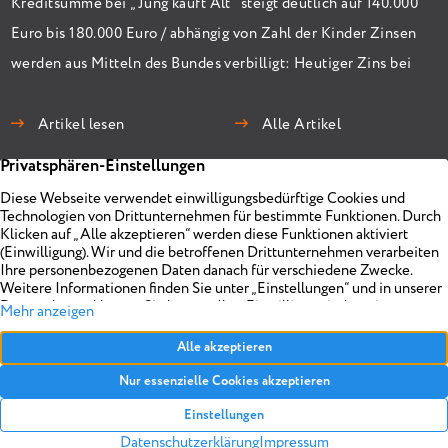
Kreditsumme bei „Jung kauft Alt“ steigt deutlich auf 140.000
Euro bis 180.000 Euro / abhängig von Zahl der Kinder Zinsen
werden aus Mitteln des Bundes verbilligt: Heutiger Zins bei
0,53 Prozent effektiv bei 35 Jahren Laufzeit und 10 Jahren
Zinsbindung Antragstellende verpflichten sich zu
Artikel lesen
Alle Artikel
energetischer Sanierung binnen 54 Monaten nach
Förderzusage / Sanierung in Einzelmaßnahmen […]
Immobilien
Unternehmen
Projekte
Planen
Vermarkten
Impressum
Objekt anbieten
Über uns
Referenzen
Realisieren
Kontakt
Datenschutz