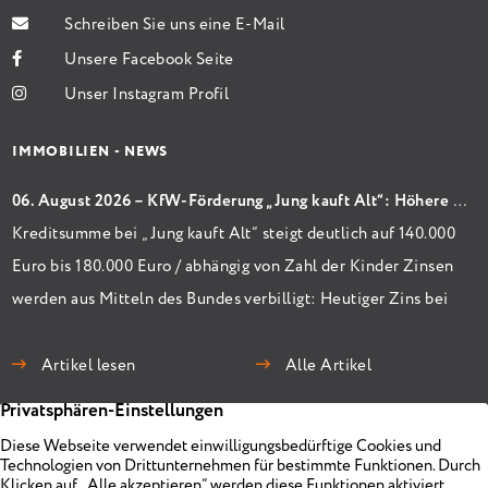
Schreiben Sie uns eine E-Mail
Unsere Facebook Seite
Unser Instagram Profil
IMMOBILIEN - NEWS
06. August 2026 – KfW-Förderung „Jung kauft Alt“: Höhere Kredite ab August 2026
Kreditsumme bei „Jung kauft Alt“ steigt deutlich auf 140.000
Euro bis 180.000 Euro / abhängig von Zahl der Kinder Zinsen
werden aus Mitteln des Bundes verbilligt: Heutiger Zins bei
0,53 Prozent effektiv bei 35 Jahren Laufzeit und 10 Jahren
Zinsbindung Antragstellende verpflichten sich zu
Artikel lesen
Alle Artikel
energetischer Sanierung binnen 54 Monaten nach
Förderzusage / Sanierung in Einzelmaßnahmen […]