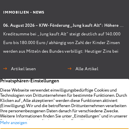
IMMOBILIEN - NEWS
06. August 2026 – KfW-Förderung „Jung kauft Alt“: Höhere Kredite ab August 2026
Kreditsumme bei „Jung kauft Alt“ steigt deutlich auf 140.000
Euro bis 180.000 Euro / abhängig von Zahl der Kinder Zinsen
werden aus Mitteln des Bundes verbilligt: Heutiger Zins bei
0,53 Prozent effektiv bei 35 Jahren Laufzeit und 10 Jahren
Zinsbindung Antragstellende verpflichten sich zu
Artikel lesen
Alle Artikel
energetischer Sanierung binnen 54 Monaten nach
Förderzusage / Sanierung in Einzelmaßnahmen […]
Immobilien
Unternehmen
Projekte
Planen
Vermarkten
Impressum