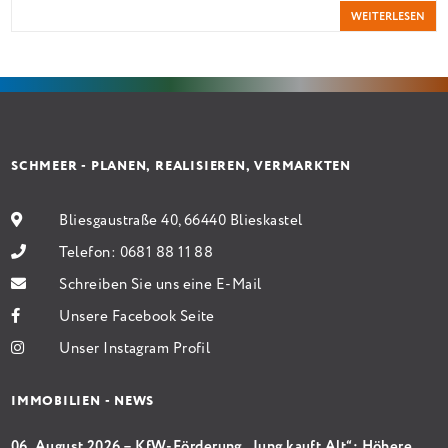
WEITERLESEN
Antragstellende verpflichten sich zu energetischer
Sanierung binnen 54 Monaten nach Förderzusage /
Sanierung in Einzelmaßnahmen […]
SCHMEER - PLANEN, REALISIEREN, VERMARKTEN
Bliesgaustraße 40, 66440 Blieskastel
Telefon:
0681 88 11 88
Schreiben Sie uns eine E-Mail
Unsere Facebook Seite
Unser Instagram Profil
IMMOBILIEN - NEWS
06. August 2026 – KfW-Förderung „Jung kauft Alt“: Höhere Kredite ab August 2026