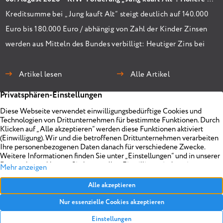
Kreditsumme bei „Jung kauft Alt“ steigt deutlich auf 140.000
Euro bis 180.000 Euro / abhängig von Zahl der Kinder Zinsen
werden aus Mitteln des Bundes verbilligt: Heutiger Zins bei
0,53 Prozent effektiv bei 35 Jahren Laufzeit und 10 Jahren
Zinsbindung Antragstellende verpflichten sich zu
Artikel lesen
Alle Artikel
energetischer Sanierung binnen 54 Monaten nach
Förderzusage / Sanierung in Einzelmaßnahmen […]
Immobilien
Unternehmen
Projekte
Planen
Vermarkten
Impressum
Objekt anbieten
Über uns
Referenzen
Realisieren
Kontakt
Datenschutz