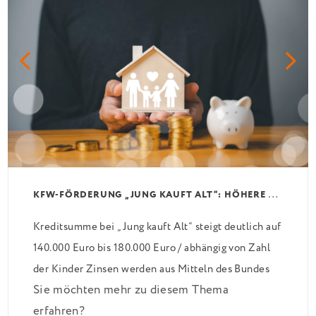
K
FW-FÖRDERUNG „JUNG KAUFT ALT“: HÖHERE KREDITE AB AUGUST 2026
Kreditsumme bei „Jung kauft Alt“ steigt deutlich auf
140.000 Euro bis 180.000 Euro / abhängig von Zahl
der Kinder Zinsen werden aus Mitteln des Bundes
Sie möchten mehr zu diesem Thema
verbilligt: Heutiger Zins bei 0,53 Prozent effektiv
erfahren?
bei 35 Jahren Laufzeit und 10 Jahren Zinsbindung