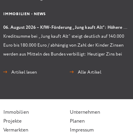
IMMOBILIEN - NEWS
06. August 2026 – KfW-Förderung „Jung kauft Alt“: Höhere Kredite ab August 2026
Kreditsumme bei „Jung kauft Alt“ steigt deutlich auf 140.000
Euro bis 180.000 Euro / abhängig von Zahl der Kinder Zinsen
werden aus Mitteln des Bundes verbilligt: Heutiger Zins bei
0,53 Prozent effektiv bei 35 Jahren Laufzeit und 10 Jahren
Zinsbindung Antragstellende verpflichten sich zu
Artikel lesen
Alle Artikel
energetischer Sanierung binnen 54 Monaten nach
Förderzusage / Sanierung in Einzelmaßnahmen […]
Immobilien
Unternehmen
Projekte
Planen
Vermarkten
Impressum