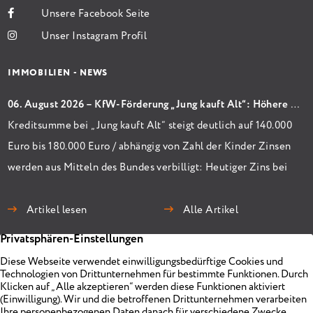
Unsere Facebook Seite
Unser Instagram Profil
IMMOBILIEN - NEWS
06. August 2026 – KfW-Förderung „Jung kauft Alt“: Höhere Kredite ab August 2026
Kreditsumme bei „Jung kauft Alt“ steigt deutlich auf 140.000
Euro bis 180.000 Euro / abhängig von Zahl der Kinder Zinsen
werden aus Mitteln des Bundes verbilligt: Heutiger Zins bei
0,53 Prozent effektiv bei 35 Jahren Laufzeit und 10 Jahren
Zinsbindung Antragstellende verpflichten sich zu
Artikel lesen
Alle Artikel
energetischer Sanierung binnen 54 Monaten nach
Förderzusage / Sanierung in Einzelmaßnahmen […]
Immobilien
Unternehmen