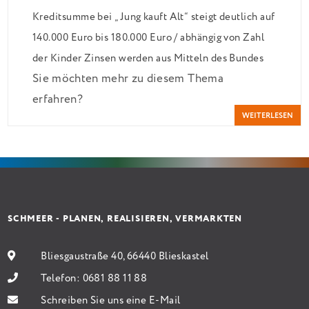
Kreditsumme bei „Jung kauft Alt“ steigt deutlich auf
140.000 Euro bis 180.000 Euro / abhängig von Zahl
der Kinder Zinsen werden aus Mitteln des Bundes
Sie möchten mehr zu diesem Thema
verbilligt: Heutiger Zins bei 0,53 Prozent effektiv
erfahren?
bei 35 Jahren Laufzeit und 10 Jahren Zinsbindung
WEITERLESEN
Antragstellende verpflichten sich zu energetischer
Sanierung binnen 54 Monaten nach Förderzusage /
Sanierung in Einzelmaßnahmen […]
SCHMEER - PLANEN, REALISIEREN, VERMARKTEN
Bliesgaustraße 40, 66440 Blieskastel
Telefon:
0681 88 11 88
Schreiben Sie uns eine E-Mail