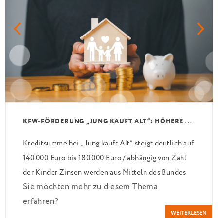
K
FW-FÖRDERUNG „JUNG KAUFT ALT“: HÖHERE KREDITE AB AUGUST 2026
Kreditsumme bei „Jung kauft Alt“ steigt deutlich auf
140.000 Euro bis 180.000 Euro / abhängig von Zahl
der Kinder Zinsen werden aus Mitteln des Bundes
Sie möchten mehr zu diesem Thema
verbilligt: Heutiger Zins bei 0,53 Prozent effektiv
erfahren?
bei 35 Jahren Laufzeit und 10 Jahren Zinsbindung
WEITERLESEN
Antragstellende verpflichten sich zu energetischer