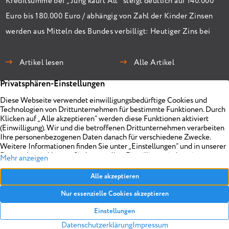
Kreditsumme bei „Jung kauft Alt“ steigt deutlich auf 140.000
Euro bis 180.000 Euro / abhängig von Zahl der Kinder Zinsen
werden aus Mitteln des Bundes verbilligt: Heutiger Zins bei
0,53 Prozent effektiv bei 35 Jahren Laufzeit und 10 Jahren
Zinsbindung Antragstellende verpflichten sich zu
Artikel lesen
Alle Artikel
energetischer Sanierung binnen 54 Monaten nach
Förderzusage / Sanierung in Einzelmaßnahmen […]
Immobilien
Unternehmen
Projekte
Planen
Vermarkten
Impressum
Objekt anbieten
Über uns
Referenzen
Realisieren
Kontakt
Datenschutz