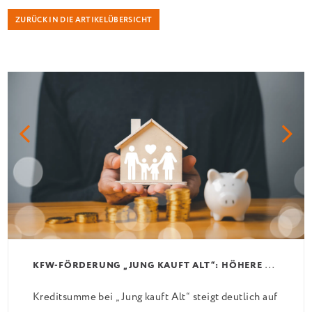
ZURÜCK IN DIE ARTIKELÜBERSICHT
K
FW-FÖRDERUNG „JUNG KAUFT ALT“: HÖHERE KREDITE AB AUGUST 2026
Kreditsumme bei „Jung kauft Alt“ steigt deutlich auf