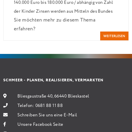
140.000 Euro bis 180.000 Euro / abhängig von Zahl
der Kinder Zinsen werden aus Mitteln des Bundes
Sie möchten mehr zu diesem Thema
verbilligt: Heutiger Zins bei 0,53 Prozent effektiv
erfahren?
bei 35 Jahren Laufzeit und 10 Jahren Zinsbindung
WEITERLESEN
Antragstellende verpflichten sich zu energetischer
Sanierung binnen 54 Monaten nach Förderzusage /
Sanierung in Einzelmaßnahmen […]
SCHMEER - PLANEN, REALISIEREN, VERMARKTEN
Bliesgaustraße 40, 66440 Blieskastel
Telefon:
0681 88 11 88
Schreiben Sie uns eine E-Mail
Unsere Facebook Seite