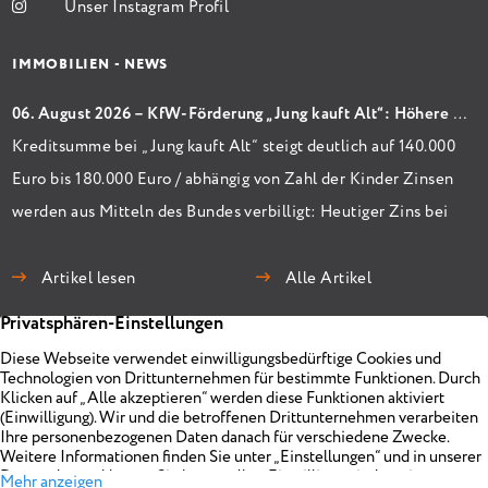
Unser Instagram Profil
IMMOBILIEN - NEWS
06. August 2026 – KfW-Förderung „Jung kauft Alt“: Höhere Kredite ab August 2026
Kreditsumme bei „Jung kauft Alt“ steigt deutlich auf 140.000
Euro bis 180.000 Euro / abhängig von Zahl der Kinder Zinsen
werden aus Mitteln des Bundes verbilligt: Heutiger Zins bei
0,53 Prozent effektiv bei 35 Jahren Laufzeit und 10 Jahren
Zinsbindung Antragstellende verpflichten sich zu
Artikel lesen
Alle Artikel
energetischer Sanierung binnen 54 Monaten nach
Förderzusage / Sanierung in Einzelmaßnahmen […]
Immobilien
Unternehmen
Projekte
Planen