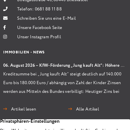
Bliesgaustraße 40, 66440 Blieskastel
Telefon:
0681 88 11 88
Schreiben Sie uns eine E-Mail
Unsere Facebook Seite
Unser Instagram Profil
IMMOBILIEN - NEWS
06. August 2026 – KfW-Förderung „Jung kauft Alt“: Höhere Kredite ab August 2026
Kreditsumme bei „Jung kauft Alt“ steigt deutlich auf 140.000
Euro bis 180.000 Euro / abhängig von Zahl der Kinder Zinsen
werden aus Mitteln des Bundes verbilligt: Heutiger Zins bei
0,53 Prozent effektiv bei 35 Jahren Laufzeit und 10 Jahren
Zinsbindung Antragstellende verpflichten sich zu
Artikel lesen
Alle Artikel
energetischer Sanierung binnen 54 Monaten nach
Förderzusage / Sanierung in Einzelmaßnahmen […]