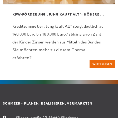
K
FW-FÖRDERUNG „JUNG KAUFT ALT“: HÖHERE KREDITE AB AUGUST 2026
Kreditsumme bei „Jung kauft Alt“ steigt deutlich auf
140.000 Euro bis 180.000 Euro / abhängig von Zahl
der Kinder Zinsen werden aus Mitteln des Bundes
Sie möchten mehr zu diesem Thema
verbilligt: Heutiger Zins bei 0,53 Prozent effektiv
erfahren?
bei 35 Jahren Laufzeit und 10 Jahren Zinsbindung
WEITERLESEN
Antragstellende verpflichten sich zu energetischer
Sanierung binnen 54 Monaten nach Förderzusage /
Sanierung in Einzelmaßnahmen […]
SCHMEER - PLANEN, REALISIEREN, VERMARKTEN