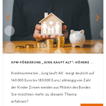
K
FW-FÖRDERUNG „JUNG KAUFT ALT“: HÖHERE KREDITE AB AUGUST 2026
Kreditsumme bei „Jung kauft Alt“ steigt deutlich auf
140.000 Euro bis 180.000 Euro / abhängig von Zahl
der Kinder Zinsen werden aus Mitteln des Bundes
Sie möchten mehr zu diesem Thema
verbilligt: Heutiger Zins bei 0,53 Prozent effektiv
erfahren?
bei 35 Jahren Laufzeit und 10 Jahren Zinsbindung