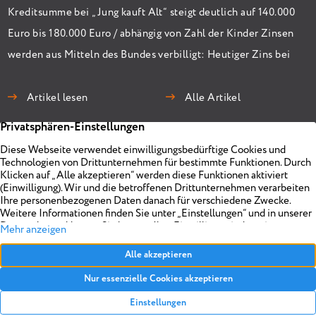
Kreditsumme bei „Jung kauft Alt“ steigt deutlich auf 140.000
Euro bis 180.000 Euro / abhängig von Zahl der Kinder Zinsen
werden aus Mitteln des Bundes verbilligt: Heutiger Zins bei
0,53 Prozent effektiv bei 35 Jahren Laufzeit und 10 Jahren
Zinsbindung Antragstellende verpflichten sich zu
Artikel lesen
Alle Artikel
energetischer Sanierung binnen 54 Monaten nach
Förderzusage / Sanierung in Einzelmaßnahmen […]
Immobilien
Unternehmen
Projekte
Planen
Vermarkten
Impressum
Objekt anbieten
Über uns
Referenzen
Realisieren
Kontakt
Datenschutz