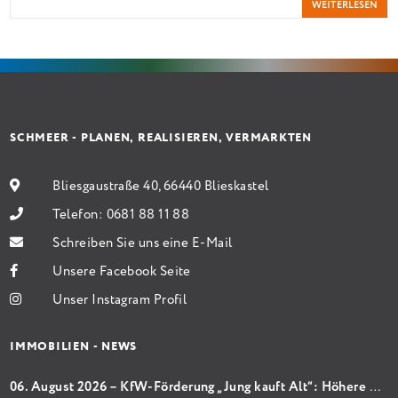
WEITERLESEN
Antragstellende verpflichten sich zu energetischer
Sanierung binnen 54 Monaten nach Förderzusage /
Sanierung in Einzelmaßnahmen […]
SCHMEER - PLANEN, REALISIEREN, VERMARKTEN
Bliesgaustraße 40, 66440 Blieskastel
Telefon:
0681 88 11 88
Schreiben Sie uns eine E-Mail
Unsere Facebook Seite
Unser Instagram Profil
IMMOBILIEN - NEWS
06. August 2026 – KfW-Förderung „Jung kauft Alt“: Höhere Kredite ab August 2026