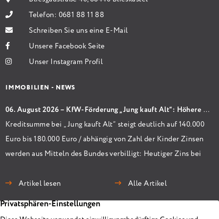
Telefon:
0681 88 11 88
Schreiben Sie uns eine E-Mail
Unsere Facebook Seite
Unser Instagram Profil
IMMOBILIEN - NEWS
06. August 2026 – KfW-Förderung „Jung kauft Alt“: Höhere Kredite ab August 2026
Kreditsumme bei „Jung kauft Alt“ steigt deutlich auf 140.000
Euro bis 180.000 Euro / abhängig von Zahl der Kinder Zinsen
werden aus Mitteln des Bundes verbilligt: Heutiger Zins bei
0,53 Prozent effektiv bei 35 Jahren Laufzeit und 10 Jahren
Zinsbindung Antragstellende verpflichten sich zu
Artikel lesen
Alle Artikel
energetischer Sanierung binnen 54 Monaten nach
Förderzusage / Sanierung in Einzelmaßnahmen […]