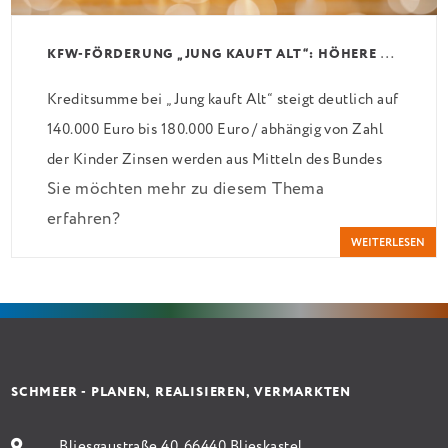
K
FW-FÖRDERUNG „JUNG KAUFT ALT“: HÖHERE KREDITE AB AUGUST 2026
Kreditsumme bei „Jung kauft Alt“ steigt deutlich auf
140.000 Euro bis 180.000 Euro / abhängig von Zahl
der Kinder Zinsen werden aus Mitteln des Bundes
Sie möchten mehr zu diesem Thema
verbilligt: Heutiger Zins bei 0,53 Prozent effektiv
erfahren?
bei 35 Jahren Laufzeit und 10 Jahren Zinsbindung
WEITERLESEN
Antragstellende verpflichten sich zu energetischer
Sanierung binnen 54 Monaten nach Förderzusage /
Sanierung in Einzelmaßnahmen […]
SCHMEER - PLANEN, REALISIEREN, VERMARKTEN
Bliesgaustraße 40, 66440 Blieskastel