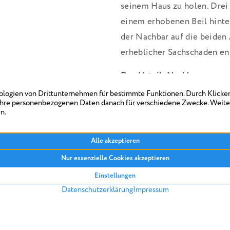
seinem Haus zu holen. Drei
einem erhobenen Beil hinter
der Nachbar auf die beiden
erheblicher Sachschaden en
Das Urteil: Nachbar muss z
Das Ehepaar zog vorrüberg
ein neues Eigenheim. Vor d
113.000 Euro Schadenersatz
Karlsruhe mehr als 44.000 E
Erstattung der Umzugskost
Eigenheimes zusammen. Di
Familienheim und die im Z
angefallene Maklerprovisio
Vermögensfolgeschäden bewe