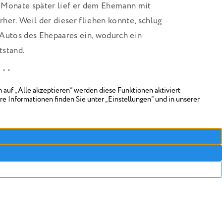
 Monate später lief er dem Ehemann mit
her. Weil der dieser fliehen konnte, schlug
 Autos des Ehepaares ein, wodurch ein
tstand.
ahlen
ehend in eine Mietwohnung und erwarb dann
em Landgericht Mannheim forderten sie
 und scheiterten. Nun sprach ihnen das OLG
uro zu. Die Summe setzt sich aus der
en sowie der Kaufnebenkosten des neuen
e Wertminderung an dem verlassenen
usammenhang mit dessen Veräußerung
n hat der Senat demgegenüber als bloße
rtet, die außerhalb des Schutzzwecks der