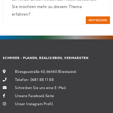
Sie möchten mehr zu diesem Thema
verbilligt: Heutiger Zins bei 0,53 Prozent effektiv
erfahren?
bei 35 Jahren Laufzeit und 10 Jahren Zinsbindung
WEITERLESEN
Antragstellende verpflichten sich zu energetischer
Sanierung binnen 54 Monaten nach Förderzusage /
Sanierung in Einzelmaßnahmen […]
SCHMEER - PLANEN, REALISIEREN, VERMARKTEN
Bliesgaustraße 40, 66440 Blieskastel
Telefon:
0681 88 11 88
Schreiben Sie uns eine E-Mail
Unsere Facebook Seite
Unser Instagram Profil