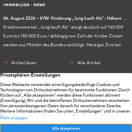
IMMOBILIEN - NEWS
06. August 2026 – KfW-Förderung „Jung kauft Alt“: Höhere Kredite ab August 2026
Kreditsumme bei „Jung kauft Alt“ steigt deutlich auf 140.000
Euro bis 180.000 Euro / abhängig von Zahl der Kinder Zinsen
werden aus Mitteln des Bundes verbilligt: Heutiger Zins bei
0,53 Prozent effektiv bei 35 Jahren Laufzeit und 10 Jahren
Zinsbindung Antragstellende verpflichten sich zu
Artikel lesen
Alle Artikel
energetischer Sanierung binnen 54 Monaten nach
Förderzusage / Sanierung in Einzelmaßnahmen […]
Immobilien
Unternehmen
Projekte
Planen
Vermarkten
Impressum
Objekt anbieten
Über uns