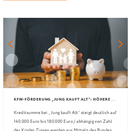
K
FW-FÖRDERUNG „JUNG KAUFT ALT“: HÖHERE KREDITE AB AUGUST 2026
Kreditsumme bei „Jung kauft Alt“ steigt deutlich auf
140.000 Euro bis 180.000 Euro / abhängig von Zahl
der Kinder Zinsen werden aus Mitteln des Bundes