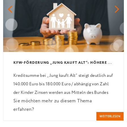
K
FW-FÖRDERUNG „JUNG KAUFT ALT“: HÖHERE KREDITE AB AUGUST 2026
Kreditsumme bei „Jung kauft Alt“ steigt deutlich auf
140.000 Euro bis 180.000 Euro / abhängig von Zahl
der Kinder Zinsen werden aus Mitteln des Bundes
Sie möchten mehr zu diesem Thema
verbilligt: Heutiger Zins bei 0,53 Prozent effektiv
erfahren?
bei 35 Jahren Laufzeit und 10 Jahren Zinsbindung
WEITERLESEN
Antragstellende verpflichten sich zu energetischer
Sanierung binnen 54 Monaten nach Förderzusage /