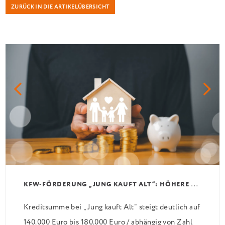
ZURÜCK IN DIE ARTIKELÜBERSICHT
K
FW-FÖRDERUNG „JUNG KAUFT ALT“: HÖHERE KREDITE AB AUGUST 2026
Kreditsumme bei „Jung kauft Alt“ steigt deutlich auf
140.000 Euro bis 180.000 Euro / abhängig von Zahl