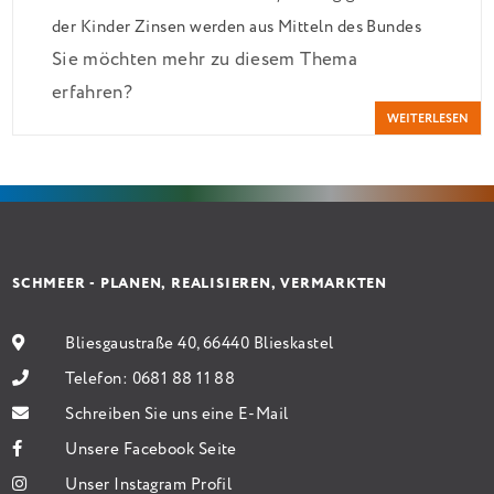
der Kinder Zinsen werden aus Mitteln des Bundes
Sie möchten mehr zu diesem Thema
verbilligt: Heutiger Zins bei 0,53 Prozent effektiv
erfahren?
bei 35 Jahren Laufzeit und 10 Jahren Zinsbindung
WEITERLESEN
Antragstellende verpflichten sich zu energetischer
Sanierung binnen 54 Monaten nach Förderzusage /
Sanierung in Einzelmaßnahmen […]
SCHMEER - PLANEN, REALISIEREN, VERMARKTEN
Bliesgaustraße 40, 66440 Blieskastel
Telefon:
0681 88 11 88
Schreiben Sie uns eine E-Mail
Unsere Facebook Seite
Unser Instagram Profil