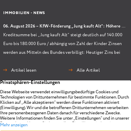
IMMOBILIEN - NEWS
06. August 2026 – KfW-Förderung „Jung kauft Alt“: Höhere Kredite ab August 2026
Kreditsumme bei „Jung kauft Alt“ steigt deutlich auf 140.000
Euro bis 180.000 Euro / abhängig von Zahl der Kinder Zinsen
werden aus Mitteln des Bundes verbilligt: Heutiger Zins bei
0,53 Prozent effektiv bei 35 Jahren Laufzeit und 10 Jahren
Zinsbindung Antragstellende verpflichten sich zu
Artikel lesen
Alle Artikel
energetischer Sanierung binnen 54 Monaten nach
Förderzusage / Sanierung in Einzelmaßnahmen […]
Immobilien
Unternehmen
Projekte
Planen
Vermarkten
Impressum