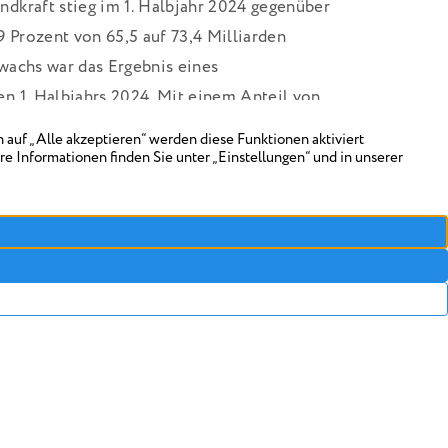
dkraft stieg im 1. Halbjahr 2024 gegenüber
9 Prozent von 65,5 auf 73,4 Milliarden
wachs war das Ergebnis eines
n 1. Halbjahrs 2024. Mit einem Anteil von
die Windkraft im 1. Halbjahr 2024 der mit
räger in der inländischen Stromproduktion.
s Photovoltaik legte zu: Mit einem Anstieg
em 1. Halbjahr 2023 stieg die Einspeisung
n Kilowattstunden. Dies entspricht 13,9
enge.
ergieträger bleiben weiter