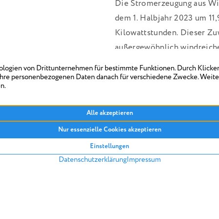
Die Stromerzeugung aus Win
dem 1. Halbjahr 2023 um 11,
Kilowattstunden. Dieser Zu
außergewöhnlich windreiche
einem Drittel (33,3 %) war 
Abstand wichtigste Energiet
Auch die Stromerzeugung au
von 8,3 Prozent gegenüber d
von 28,2 auf 30,5 Milliarde
Prozent der Gesamtstromm
Konventionelle En
wichtig