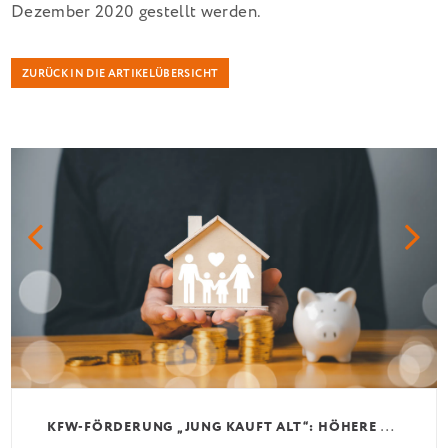
Dezember 2020 gestellt werden.
ZURÜCK IN DIE ARTIKELÜBERSICHT
K
FW-FÖRDERUNG „JUNG KAUFT ALT“: HÖHERE KREDITE AB AUGUST 2026