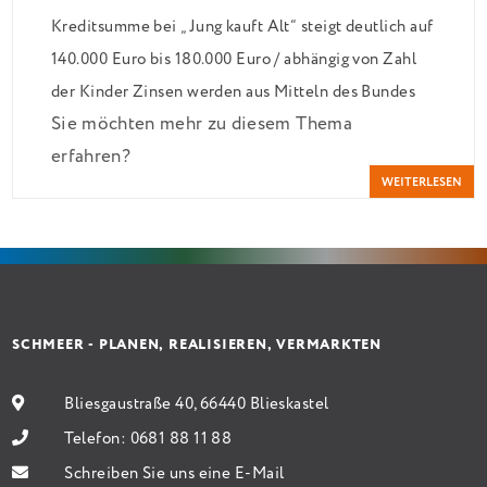
Kreditsumme bei „Jung kauft Alt“ steigt deutlich auf
140.000 Euro bis 180.000 Euro / abhängig von Zahl
der Kinder Zinsen werden aus Mitteln des Bundes
Sie möchten mehr zu diesem Thema
verbilligt: Heutiger Zins bei 0,53 Prozent effektiv
erfahren?
bei 35 Jahren Laufzeit und 10 Jahren Zinsbindung
WEITERLESEN
Antragstellende verpflichten sich zu energetischer
Sanierung binnen 54 Monaten nach Förderzusage /
Sanierung in Einzelmaßnahmen […]
SCHMEER - PLANEN, REALISIEREN, VERMARKTEN
Bliesgaustraße 40, 66440 Blieskastel
Telefon:
0681 88 11 88
Schreiben Sie uns eine E-Mail