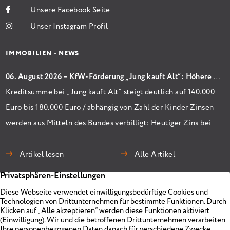
Unsere Facebook Seite
Unser Instagram Profil
IMMOBILIEN - NEWS
06. August 2026 – KfW-Förderung „Jung kauft Alt“: Höhere Kredite ab August 2026
Kreditsumme bei „Jung kauft Alt“ steigt deutlich auf 140.000
Euro bis 180.000 Euro / abhängig von Zahl der Kinder Zinsen
werden aus Mitteln des Bundes verbilligt: Heutiger Zins bei
0,53 Prozent effektiv bei 35 Jahren Laufzeit und 10 Jahren
Zinsbindung Antragstellende verpflichten sich zu
Artikel lesen
Alle Artikel
energetischer Sanierung binnen 54 Monaten nach
Förderzusage / Sanierung in Einzelmaßnahmen […]
Immobilien
Unternehmen