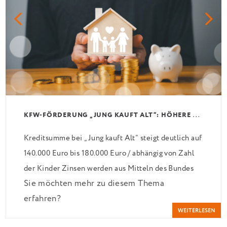
K
FW-FÖRDERUNG „JUNG KAUFT ALT“: HÖHERE KREDITE AB AUGUST 2026
Kreditsumme bei „Jung kauft Alt“ steigt deutlich auf
140.000 Euro bis 180.000 Euro / abhängig von Zahl
der Kinder Zinsen werden aus Mitteln des Bundes
Sie möchten mehr zu diesem Thema
verbilligt: Heutiger Zins bei 0,53 Prozent effektiv
erfahren?
bei 35 Jahren Laufzeit und 10 Jahren Zinsbindung
WEITERLESEN
Antragstellende verpflichten sich zu energetischer