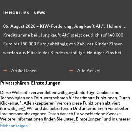
IMMOBILIEN - NEWS
06. August 2026 – KfW-Förderung „Jung kauft Alt“: Höhere Kredite ab August 2026
Kreditsumme bei „Jung kauft Alt“ steigt deutlich auf 140.000
Euro bis 180.000 Euro / abhängig von Zahl der Kinder Zinsen
werden aus Mitteln des Bundes verbilligt: Heutiger Zins bei
0,53 Prozent effektiv bei 35 Jahren Laufzeit und 10 Jahren
Zinsbindung Antragstellende verpflichten sich zu
Artikel lesen
Alle Artikel
energetischer Sanierung binnen 54 Monaten nach
Förderzusage / Sanierung in Einzelmaßnahmen […]
Immobilien
Unternehmen
Projekte
Planen
Vermarkten
Impressum