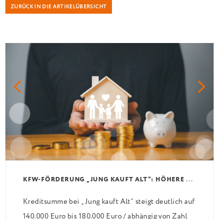
ZURÜCK IN DIE ARTIKELÜBERSICHT
K
FW-FÖRDERUNG „JUNG KAUFT ALT“: HÖHERE KREDITE AB AUGUST 2026
Kreditsumme bei „Jung kauft Alt“ steigt deutlich auf
140.000 Euro bis 180.000 Euro / abhängig von Zahl