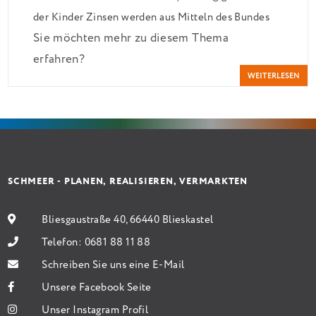
der Kinder Zinsen werden aus Mitteln des Bundes
Sie möchten mehr zu diesem Thema
verbilligt: Heutiger Zins bei 0,53 Prozent effektiv
erfahren?
bei 35 Jahren Laufzeit und 10 Jahren Zinsbindung
WEITERLESEN
Antragstellende verpflichten sich zu energetischer
Sanierung binnen 54 Monaten nach Förderzusage /
Sanierung in Einzelmaßnahmen […]
SCHMEER - PLANEN, REALISIEREN, VERMARKTEN
Bliesgaustraße 40, 66440 Blieskastel
Telefon:
0681 88 11 88
Schreiben Sie uns eine E-Mail
Unsere Facebook Seite
Unser Instagram Profil