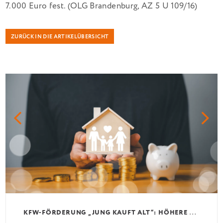
7.000 Euro fest. (OLG Brandenburg, AZ 5 U 109/16)
ZURÜCK IN DIE ARTIKELÜBERSICHT
K
FW-FÖRDERUNG „JUNG KAUFT ALT“: HÖHERE KREDITE AB AUGUST 2026