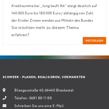
Kreditsumme bei „Jung kauft Alt“ steigt deutlich auf
140.000 Euro bis 180.000 Euro / abhängig von Zahl
der Kinder Zinsen werden aus Mitteln des Bundes
Sie möchten mehr zu diesem Thema
verbilligt: Heutiger Zins bei 0,53 Prozent effektiv
erfahren?
bei 35 Jahren Laufzeit und 10 Jahren Zinsbindung
WEITERLESEN
Antragstellende verpflichten sich zu energetischer
Sanierung binnen 54 Monaten nach Förderzusage /
Sanierung in Einzelmaßnahmen […]
SCHMEER - PLANEN, REALISIEREN, VERMARKTEN
Bliesgaustraße 40, 66440 Blieskastel
Telefon:
0681 88 11 88
Schreiben Sie uns eine E-Mail