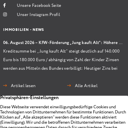
Unsere Facebook Seite
Unser Instagram Profil
IMMOBILIEN - NEWS
06. August 2026 – KfW-Förderung „Jung kauft Alt“: Höhere Kredite ab August 2026
Kreditsumme bei „Jung kauft Alt“ steigt deutlich auf 140.000
Euro bis 180.000 Euro / abhängig von Zahl der Kinder Zinsen
werden aus Mitteln des Bundes verbilligt: Heutiger Zins bei
0,53 Prozent effektiv bei 35 Jahren Laufzeit und 10 Jahren
Zinsbindung Antragstellende verpflichten sich zu
Artikel lesen
Alle Artikel
energetischer Sanierung binnen 54 Monaten nach
Förderzusage / Sanierung in Einzelmaßnahmen […]
Immobilien
Unternehmen