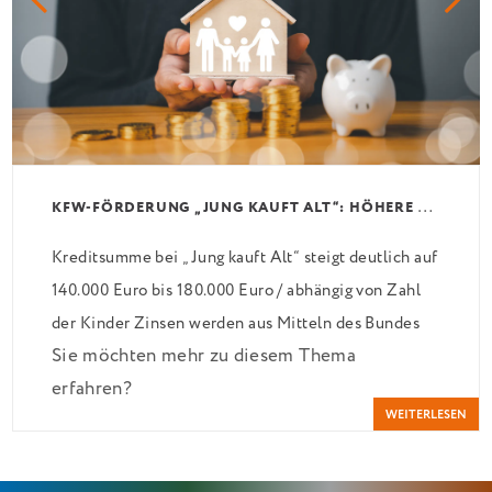
K
FW-FÖRDERUNG „JUNG KAUFT ALT“: HÖHERE KREDITE AB AUGUST 2026
Kreditsumme bei „Jung kauft Alt“ steigt deutlich auf
140.000 Euro bis 180.000 Euro / abhängig von Zahl
der Kinder Zinsen werden aus Mitteln des Bundes
Sie möchten mehr zu diesem Thema
verbilligt: Heutiger Zins bei 0,53 Prozent effektiv
erfahren?
bei 35 Jahren Laufzeit und 10 Jahren Zinsbindung
WEITERLESEN
Antragstellende verpflichten sich zu energetischer
Sanierung binnen 54 Monaten nach Förderzusage /
Sanierung in Einzelmaßnahmen […]