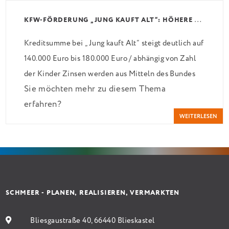
K
FW-FÖRDERUNG „JUNG KAUFT ALT“: HÖHERE KREDITE AB AUGUST 2026
Kreditsumme bei „Jung kauft Alt“ steigt deutlich auf
140.000 Euro bis 180.000 Euro / abhängig von Zahl
der Kinder Zinsen werden aus Mitteln des Bundes
Sie möchten mehr zu diesem Thema
verbilligt: Heutiger Zins bei 0,53 Prozent effektiv
erfahren?
bei 35 Jahren Laufzeit und 10 Jahren Zinsbindung
WEITERLESEN
Antragstellende verpflichten sich zu energetischer
Sanierung binnen 54 Monaten nach Förderzusage /
Sanierung in Einzelmaßnahmen […]
SCHMEER - PLANEN, REALISIEREN, VERMARKTEN
Bliesgaustraße 40, 66440 Blieskastel