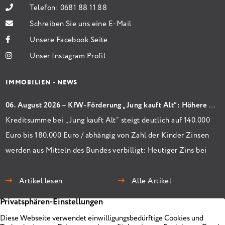
Telefon:
0681 88 11 88
Schreiben Sie uns eine E-Mail
Unsere Facebook Seite
Unser Instagram Profil
IMMOBILIEN - NEWS
06. August 2026 – KfW-Förderung „Jung kauft Alt“: Höhere Kredite ab August 2026
Kreditsumme bei „Jung kauft Alt“ steigt deutlich auf 140.000
Euro bis 180.000 Euro / abhängig von Zahl der Kinder Zinsen
werden aus Mitteln des Bundes verbilligt: Heutiger Zins bei
0,53 Prozent effektiv bei 35 Jahren Laufzeit und 10 Jahren
Zinsbindung Antragstellende verpflichten sich zu
Artikel lesen
Alle Artikel
energetischer Sanierung binnen 54 Monaten nach
Förderzusage / Sanierung in Einzelmaßnahmen […]