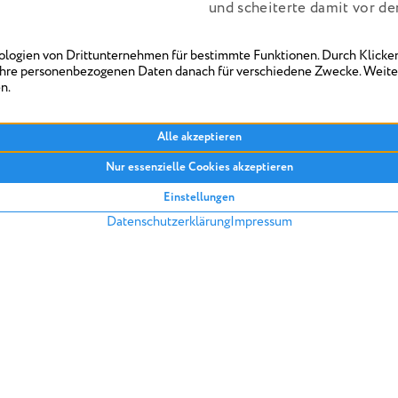
und scheiterte damit vor d
hielt das Erhöhungsverlange
Das Urteil: BGH sieht Verm
Das BGH urteilt, der Miet
nach § 558a BGB nicht beig
zugänglich ist. Dies ist der
einsehbar ist oder auch geg
formell ist das Mieterhöhu
konkret benennt, in welchen
hat, ist dies für den Miete
nachvollziehbar.
(BGH, AZ V
ZURÜCK IN DIE ARTIKELÜBERSICH