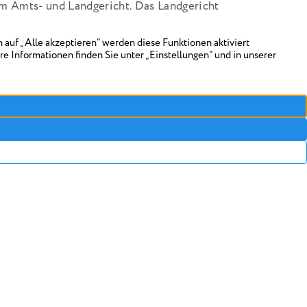
em Amts- und Landgericht. Das Landgericht
n zusätzlich für formell unwirksam.
ieterin im Recht
spiegel müsse dem Mieterhöhungsverlangen
efügt werden, wenn dieser allgemein
 Fall, wenn er in Ortsnähe beim Vermieter
en eine geringe Gebühr erhältlich ist. Auch
ngsverlangen wirksam. Da die Vermieterin
 Kategorien sie Zu- oder Abschläge ermittelt
r durch einfache Prozentrechnung
III ZR 167/20)
T