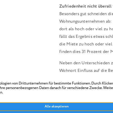
Zufriedenheit nicht überall
Besonders gut schneiden d
Wohnungsunternehmen ab: N
dort als hoch oder viel zu
fällt das Ergebnis etwas sch
die Miete zu hoch oder viel
finden dies 31 Prozent der M
Neben den Unterschieden z
Wohnort Einfluss auf die Be
Anteil derer, die ihre Miete
Hamburg und Berlin überdur
Leistungen des Vermieters
Insgesamt ist jeder dritte 
sehr zufrieden, 36 Prozent 