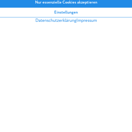
privaten Einzelvermietern gu
die Kritik an den Leistunge
Wohnungsunternehmen zu
ZURÜCK IN DIE ARTIKELÜBERSICH