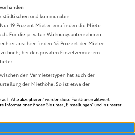
 vorhanden
ie städtischen und kommunalen
ur 19 Prozent Mieter empfinden die Miete
 hoch. Für die privaten Wohnungsunternehmen
lechter aus: hier finden 45 Prozent der Mieter
 zu hoch; bei den privaten Einzelvermietern
ieter.
wischen den Vermietertypen hat auch der
urteilung der Miethöhe. So ist etwa der
 als hoch oder viel zu hoch empfinden, in
chschnittlich.
Mieter mit den Leistungen seines Vermieters
sind zufrieden. Während es insbesondere