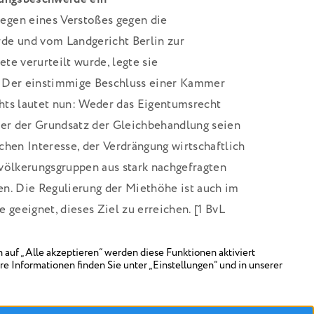
egen eines Verstoßes gegen die
de und vom Landgericht Berlin zur
te verurteilt wurde, legte sie
. Der einstimmige Beschluss einer Kammer
hts lautet nun: Weder das Eigentumsrecht
der der Grundsatz der Gleichbehandlung seien
lichen Interesse, der Verdrängung wirtschaftlich
völkerungsgruppen aus stark nachgefragten
en. Die Regulierung der Miethöhe ist auch im
 geeignet, dieses Ziel zu erreichen. [1 BvL
18]
2015 in Deutschland eingeführt, um in
 Wohnungsmarkt die Preise bei Neu- und