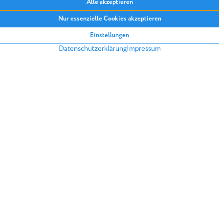
Wiedervermietungen zu regul
ortsüblichen Vergleichsmiet
der Mietendeckel auf den We
im gesamten Gebiet, bis au
eingefroren werden.
ZURÜCK IN DIE ARTIKELÜBERSICH