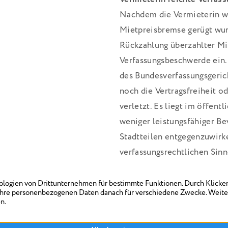
Nachdem die Vermieterin w
Mietpreisbremse gerügt wur
Rückzahlung überzahlter Mie
Verfassungsbeschwerde ein
des Bundesverfassungsgeric
noch die Vertragsfreiheit o
verletzt. Es liegt im öffent
weniger leistungsfähiger Be
Stadtteilen entgegenzuwirk
verfassungsrechtlichen Sinne
1/18, 1 BvR 1595/18, 1 BvL 4/
Die Mietpreisbremse
Die Mietpreisbremse wurde 
Gebieten mit angespanntem