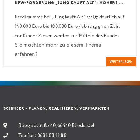
K
FW-FÖRDERUNG „JUNG KAUFT ALT“: HÖHERE KREDITE AB AUGUST 2026
Kreditsumme bei „Jung kauft Alt“ steigt deutlich auf
140.000 Euro bis 180.000 Euro / abhängig von Zahl
der Kinder Zinsen werden aus Mitteln des Bundes
Sie möchten mehr zu diesem Thema
verbilligt: Heutiger Zins bei 0,53 Prozent effektiv
erfahren?
bei 35 Jahren Laufzeit und 10 Jahren Zinsbindung
WEITERLESEN
Antragstellende verpflichten sich zu energetischer
Sanierung binnen 54 Monaten nach Förderzusage /
Sanierung in Einzelmaßnahmen […]
SCHMEER - PLANEN, REALISIEREN, VERMARKTEN
Bliesgaustraße 40, 66440 Blieskastel
Telefon:
0681 88 11 88