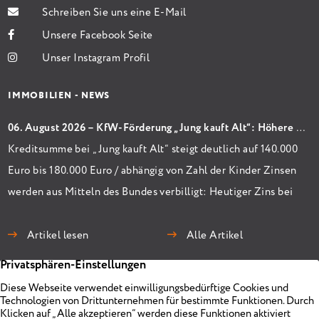
Schreiben Sie uns eine E-Mail
Unsere Facebook Seite
Unser Instagram Profil
IMMOBILIEN - NEWS
06. August 2026 – KfW-Förderung „Jung kauft Alt“: Höhere Kredite ab August 2026
Kreditsumme bei „Jung kauft Alt“ steigt deutlich auf 140.000
Euro bis 180.000 Euro / abhängig von Zahl der Kinder Zinsen
werden aus Mitteln des Bundes verbilligt: Heutiger Zins bei
0,53 Prozent effektiv bei 35 Jahren Laufzeit und 10 Jahren
Zinsbindung Antragstellende verpflichten sich zu
Artikel lesen
Alle Artikel
energetischer Sanierung binnen 54 Monaten nach
Förderzusage / Sanierung in Einzelmaßnahmen […]