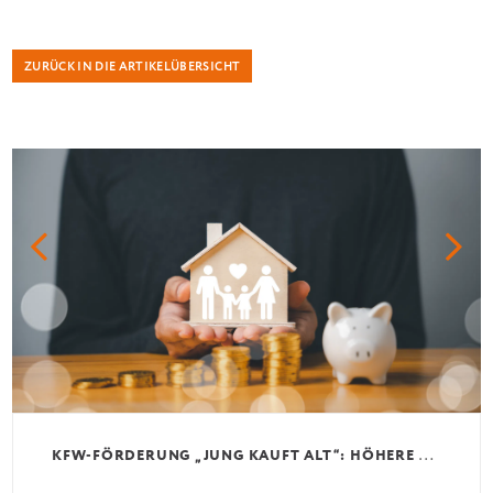
ZURÜCK IN DIE ARTIKELÜBERSICHT
K
FW-FÖRDERUNG „JUNG KAUFT ALT“: HÖHERE KREDITE AB AUGUST 2026