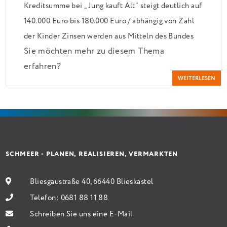
Kreditsumme bei „Jung kauft Alt“ steigt deutlich auf
140.000 Euro bis 180.000 Euro / abhängig von Zahl
der Kinder Zinsen werden aus Mitteln des Bundes
Sie möchten mehr zu diesem Thema
verbilligt: Heutiger Zins bei 0,53 Prozent effektiv
erfahren?
bei 35 Jahren Laufzeit und 10 Jahren Zinsbindung
WEITERLESEN
Antragstellende verpflichten sich zu energetischer
Sanierung binnen 54 Monaten nach Förderzusage /
Sanierung in Einzelmaßnahmen […]
SCHMEER - PLANEN, REALISIEREN, VERMARKTEN
Bliesgaustraße 40, 66440 Blieskastel
Telefon:
0681 88 11 88
Schreiben Sie uns eine E-Mail