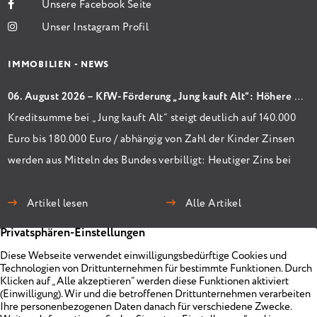
Unsere Facebook Seite
Unser Instagram Profil
IMMOBILIEN - NEWS
06. August 2026 – KfW-Förderung „Jung kauft Alt“: Höhere Kredite ab August 2026
Kreditsumme bei „Jung kauft Alt“ steigt deutlich auf 140.000
Euro bis 180.000 Euro / abhängig von Zahl der Kinder Zinsen
werden aus Mitteln des Bundes verbilligt: Heutiger Zins bei
0,53 Prozent effektiv bei 35 Jahren Laufzeit und 10 Jahren
Zinsbindung Antragstellende verpflichten sich zu
Artikel lesen
Alle Artikel
energetischer Sanierung binnen 54 Monaten nach
Förderzusage / Sanierung in Einzelmaßnahmen […]
Immobilien
Unternehmen