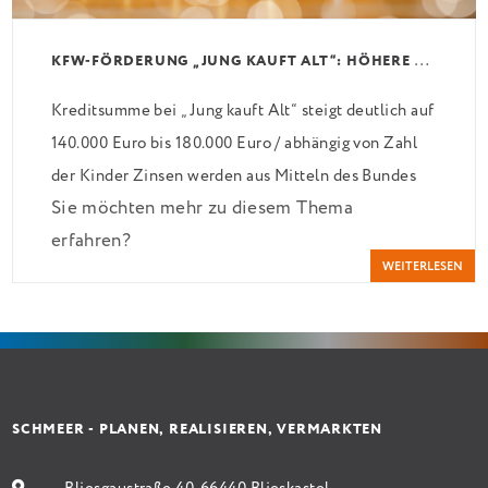
K
FW-FÖRDERUNG „JUNG KAUFT ALT“: HÖHERE KREDITE AB AUGUST 2026
Kreditsumme bei „Jung kauft Alt“ steigt deutlich auf
140.000 Euro bis 180.000 Euro / abhängig von Zahl
der Kinder Zinsen werden aus Mitteln des Bundes
Sie möchten mehr zu diesem Thema
verbilligt: Heutiger Zins bei 0,53 Prozent effektiv
erfahren?
bei 35 Jahren Laufzeit und 10 Jahren Zinsbindung
WEITERLESEN
Antragstellende verpflichten sich zu energetischer
Sanierung binnen 54 Monaten nach Förderzusage /
Sanierung in Einzelmaßnahmen […]
SCHMEER - PLANEN, REALISIEREN, VERMARKTEN