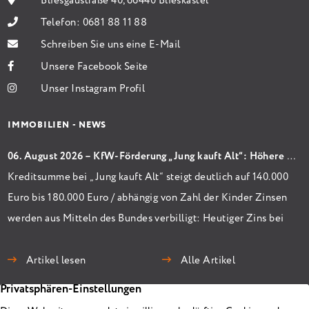
Bliesgaustraße 40, 66440 Blieskastel
Telefon:
0681 88 11 88
Schreiben Sie uns eine E-Mail
Unsere Facebook Seite
Unser Instagram Profil
IMMOBILIEN - NEWS
06. August 2026 – KfW-Förderung „Jung kauft Alt“: Höhere Kredite ab August 2026
Kreditsumme bei „Jung kauft Alt“ steigt deutlich auf 140.000
Euro bis 180.000 Euro / abhängig von Zahl der Kinder Zinsen
werden aus Mitteln des Bundes verbilligt: Heutiger Zins bei
0,53 Prozent effektiv bei 35 Jahren Laufzeit und 10 Jahren
Zinsbindung Antragstellende verpflichten sich zu
Artikel lesen
Alle Artikel
energetischer Sanierung binnen 54 Monaten nach
Förderzusage / Sanierung in Einzelmaßnahmen […]