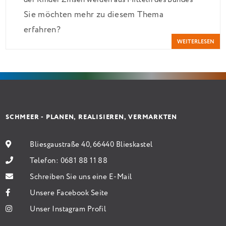
Sie möchten mehr zu diesem Thema
verbilligt: Heutiger Zins bei 0,53 Prozent effektiv
erfahren?
bei 35 Jahren Laufzeit und 10 Jahren Zinsbindung
WEITERLESEN
Antragstellende verpflichten sich zu energetischer
Sanierung binnen 54 Monaten nach Förderzusage /
Sanierung in Einzelmaßnahmen […]
SCHMEER - PLANEN, REALISIEREN, VERMARKTEN
Bliesgaustraße 40, 66440 Blieskastel
Telefon:
0681 88 11 88
Schreiben Sie uns eine E-Mail
Unsere Facebook Seite
Unser Instagram Profil