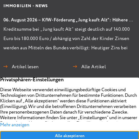
IMMOBILIEN - NEWS
06. August 2026 – KfW-Förderung „Jung kauft Alt“: Höhere Kredite ab August 2026
Kreditsumme bei „Jung kauft Alt“ steigt deutlich auf 140.000
Euro bis 180.000 Euro / abhängig von Zahl der Kinder Zinsen
werden aus Mitteln des Bundes verbilligt: Heutiger Zins bei
0,53 Prozent effektiv bei 35 Jahren Laufzeit und 10 Jahren
Zinsbindung Antragstellende verpflichten sich zu
Artikel lesen
Alle Artikel
energetischer Sanierung binnen 54 Monaten nach
Förderzusage / Sanierung in Einzelmaßnahmen […]
Immobilien
Unternehmen
Projekte
Planen
Vermarkten
Impressum
Objekt anbieten
Über uns