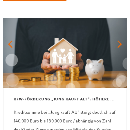
K
FW-FÖRDERUNG „JUNG KAUFT ALT“: HÖHERE KREDITE AB AUGUST 2026
Kreditsumme bei „Jung kauft Alt“ steigt deutlich auf
140.000 Euro bis 180.000 Euro / abhängig von Zahl
der Kinder Zinsen werden aus Mitteln des Bundes