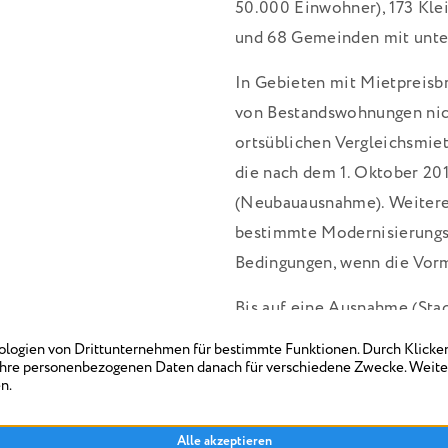
50.000 Einwohner), 173 Kle
und 68 Gemeinden mit unte
In Gebieten mit Mietpreisb
von Bestandswohnungen nich
ortsüblichen Vergleichsmi
die nach dem 1. Oktober 20
(Neubauausnahme). Weitere
bestimmte Modernisierung
Bedingungen, wenn die Vorm
Bis auf eine Ausnahme (Stad
Mietpreisbremse auch eine
und Vermieter dürfen demn
innerhalb von drei Jahren 
ohne abgesenkte Kappungsg