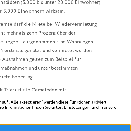
instädten (5.000 bis unter 20.000 Einwohner)
r 5.000 Einwohnern wirksam.
remse darf die Miete bei Wiedervermietung
t mehr als zehn Prozent über der
ete liegen – ausgenommen sind Wohnungen,
14 erstmals genutzt und vermietet wurden
 Ausnahmen gelten zum Beispiel für
smaßnahmen und unter bestimmten
iete höher lag.
t Trier) gilt in Gemeinden mit
 abgesenkte Kappungsgrenze. Vermieterinnen
ach die Mieten in bestehenden Mietverträgen
um maximal 15 Prozent erhöhen. In Gemeinden
renze dürfen diese Bestandsmieten hingegen