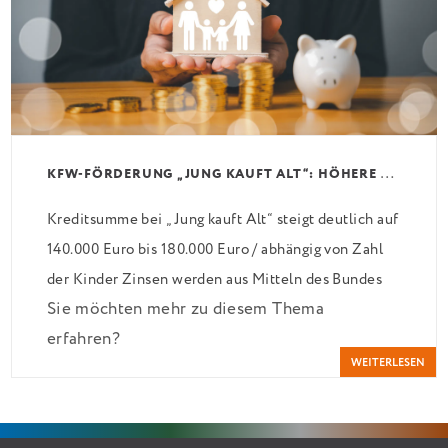
K
FW-FÖRDERUNG „JUNG KAUFT ALT“: HÖHERE KREDITE AB AUGUST 2026
Kreditsumme bei „Jung kauft Alt“ steigt deutlich auf
140.000 Euro bis 180.000 Euro / abhängig von Zahl
der Kinder Zinsen werden aus Mitteln des Bundes
Sie möchten mehr zu diesem Thema
verbilligt: Heutiger Zins bei 0,53 Prozent effektiv
erfahren?
bei 35 Jahren Laufzeit und 10 Jahren Zinsbindung
WEITERLESEN
Antragstellende verpflichten sich zu energetischer
Sanierung binnen 54 Monaten nach Förderzusage /
Sanierung in Einzelmaßnahmen […]