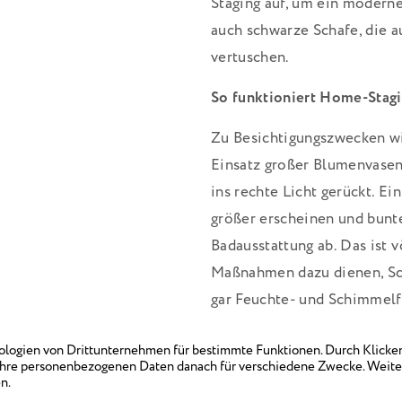
Staging auf, um ein moderne
auch schwarze Schafe, die a
vertuschen.
So funktioniert Home-Stag
Zu Besichtigungszwecken wi
Einsatz großer Blumenvasen,
ins rechte Licht gerückt. E
größer erscheinen und bunt
Badausstattung ab. Das ist vö
Maßnahmen dazu dienen, Sc
gar Feuchte- und Schimmelf
der Verkäufer achten, um e
VPB-Rat für Verkäufer und 