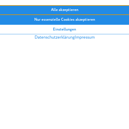
„Dann ist schnell die Schwe
echte und erhebliche Schäd
verschweigt, der handelt arg
Freitag die Rechtslage. Der 
mit dem Home-Staging zu be
hinschauen und die Immobil
Sachverständigen begutacht
ZURÜCK IN DIE ARTIKELÜBERSICH