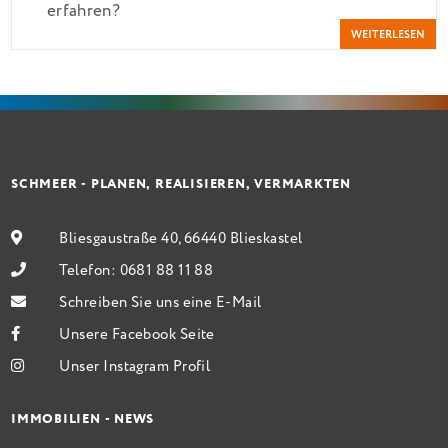
erfahren?
bei 35 Jahren Laufzeit und 10 Jahren Zinsbindung
WEITERLESEN
Antragstellende verpflichten sich zu energetischer
Sanierung binnen 54 Monaten nach Förderzusage /
Sanierung in Einzelmaßnahmen […]
SCHMEER - PLANEN, REALISIEREN, VERMARKTEN
Bliesgaustraße 40, 66440 Blieskastel
Telefon:
0681 88 11 88
Schreiben Sie uns eine E-Mail
Unsere Facebook Seite
Unser Instagram Profil
IMMOBILIEN - NEWS