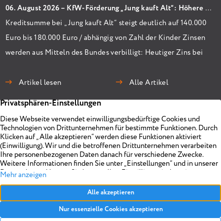
06. August 2026 – KfW-Förderung „Jung kauft Alt“: Höhere Kredite ab August 2026
Kreditsumme bei „Jung kauft Alt“ steigt deutlich auf 140.000
Euro bis 180.000 Euro / abhängig von Zahl der Kinder Zinsen
werden aus Mitteln des Bundes verbilligt: Heutiger Zins bei
0,53 Prozent effektiv bei 35 Jahren Laufzeit und 10 Jahren
Zinsbindung Antragstellende verpflichten sich zu
Artikel lesen
Alle Artikel
energetischer Sanierung binnen 54 Monaten nach
Förderzusage / Sanierung in Einzelmaßnahmen […]
Immobilien
Unternehmen
Projekte
Planen
Vermarkten
Impressum
Objekt anbieten
Über uns
Referenzen
Realisieren