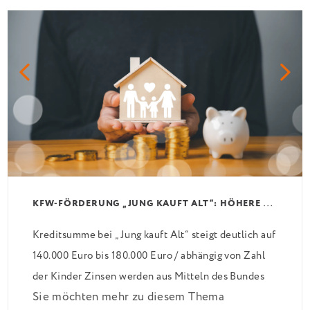
K
FW-FÖRDERUNG „JUNG KAUFT ALT“: HÖHERE KREDITE AB AUGUST 2026
Kreditsumme bei „Jung kauft Alt“ steigt deutlich auf
140.000 Euro bis 180.000 Euro / abhängig von Zahl
der Kinder Zinsen werden aus Mitteln des Bundes
Sie möchten mehr zu diesem Thema
verbilligt: Heutiger Zins bei 0,53 Prozent effektiv