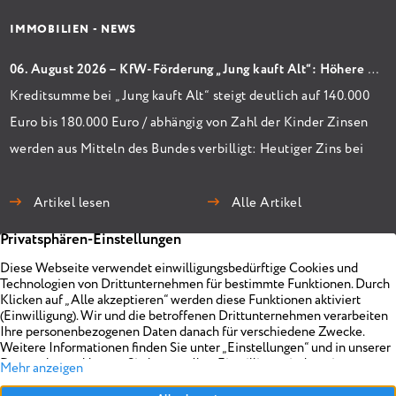
IMMOBILIEN - NEWS
06. August 2026 – KfW-Förderung „Jung kauft Alt“: Höhere Kredite ab August 2026
Kreditsumme bei „Jung kauft Alt“ steigt deutlich auf 140.000
Euro bis 180.000 Euro / abhängig von Zahl der Kinder Zinsen
werden aus Mitteln des Bundes verbilligt: Heutiger Zins bei
0,53 Prozent effektiv bei 35 Jahren Laufzeit und 10 Jahren
Zinsbindung Antragstellende verpflichten sich zu
Artikel lesen
Alle Artikel
energetischer Sanierung binnen 54 Monaten nach
Förderzusage / Sanierung in Einzelmaßnahmen […]
Immobilien
Unternehmen
Projekte
Planen
Vermarkten
Impressum