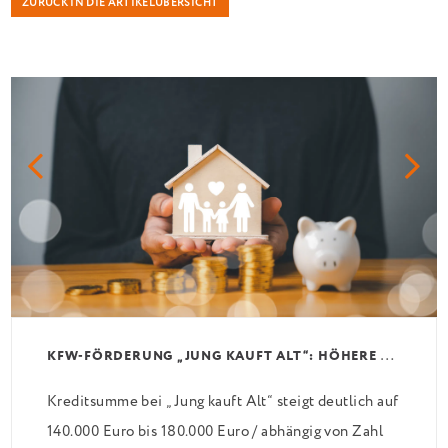
ZURÜCK IN DIE ARTIKELÜBERSICHT
K
FW-FÖRDERUNG „JUNG KAUFT ALT“: HÖHERE KREDITE AB AUGUST 2026
Kreditsumme bei „Jung kauft Alt“ steigt deutlich auf
140.000 Euro bis 180.000 Euro / abhängig von Zahl