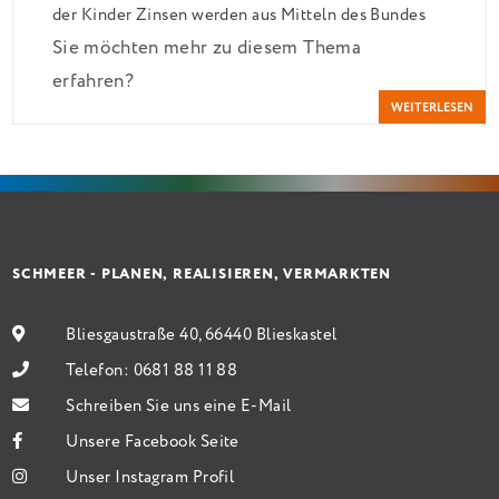
der Kinder Zinsen werden aus Mitteln des Bundes
Sie möchten mehr zu diesem Thema
verbilligt: Heutiger Zins bei 0,53 Prozent effektiv
erfahren?
bei 35 Jahren Laufzeit und 10 Jahren Zinsbindung
WEITERLESEN
Antragstellende verpflichten sich zu energetischer
Sanierung binnen 54 Monaten nach Förderzusage /
Sanierung in Einzelmaßnahmen […]
SCHMEER - PLANEN, REALISIEREN, VERMARKTEN
Bliesgaustraße 40, 66440 Blieskastel
Telefon:
0681 88 11 88
Schreiben Sie uns eine E-Mail
Unsere Facebook Seite
Unser Instagram Profil