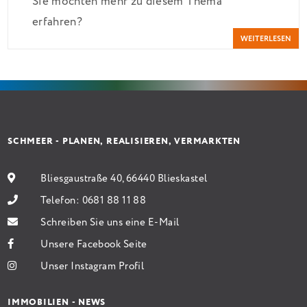
Sie möchten mehr zu diesem Thema
verbilligt: Heutiger Zins bei 0,53 Prozent effektiv
erfahren?
bei 35 Jahren Laufzeit und 10 Jahren Zinsbindung
WEITERLESEN
Antragstellende verpflichten sich zu energetischer
Sanierung binnen 54 Monaten nach Förderzusage /
Sanierung in Einzelmaßnahmen […]
SCHMEER - PLANEN, REALISIEREN, VERMARKTEN
Bliesgaustraße 40, 66440 Blieskastel
Telefon:
0681 88 11 88
Schreiben Sie uns eine E-Mail
Unsere Facebook Seite
Unser Instagram Profil
IMMOBILIEN - NEWS