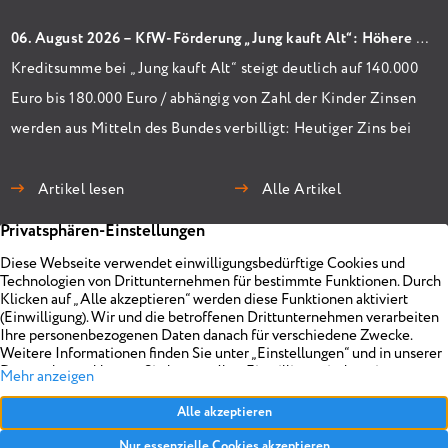
06. August 2026 – KfW-Förderung „Jung kauft Alt“: Höhere Kredite ab August 2026
Kreditsumme bei „Jung kauft Alt“ steigt deutlich auf 140.000
Euro bis 180.000 Euro / abhängig von Zahl der Kinder Zinsen
werden aus Mitteln des Bundes verbilligt: Heutiger Zins bei
0,53 Prozent effektiv bei 35 Jahren Laufzeit und 10 Jahren
Zinsbindung Antragstellende verpflichten sich zu
Artikel lesen
Alle Artikel
energetischer Sanierung binnen 54 Monaten nach
Förderzusage / Sanierung in Einzelmaßnahmen […]
Immobilien
Unternehmen
Projekte
Planen
Vermarkten
Impressum
Objekt anbieten
Über uns
Referenzen
Realisieren