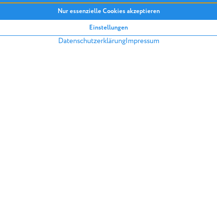
ist um 1,4 Prozent gesunken
Quelle: DMB
ZURÜCK IN DIE ARTIKELÜBERSICH