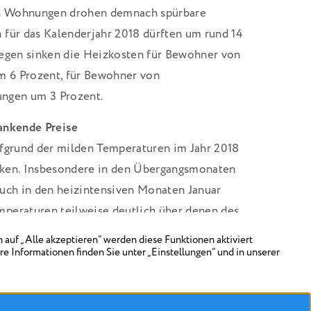
n Wohnungen drohen demnach spürbare
 für das Kalenderjahr 2018 dürften um rund 14
gegen sinken die Heizkosten für Bewohner von
 6 Prozent, für Bewohner von
ngen um 3 Prozent.
ankende Preise
ufgrund der milden Temperaturen im Jahr 2018
nken. Insbesondere in den Übergangsmonaten
auch in den heizintensiven Monaten Januar
peraturen teilweise deutlich über denen des
e Heizkosten hat die Entwicklung der
stieg im Jahresdurchschnitt um 21,7 Prozent,
eg um 1,8 Prozent. Der Preis für Gas hingegen