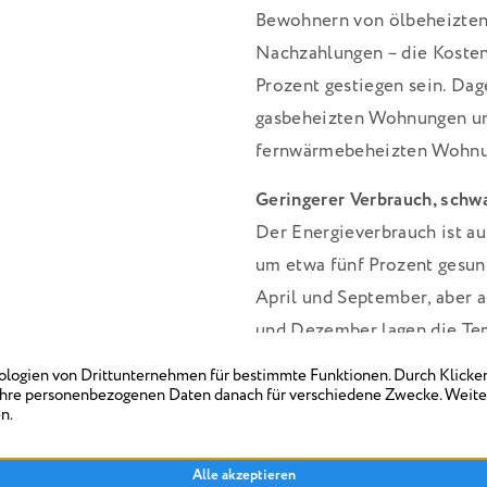
Bewohnern von ölbeheizte
Nachzahlungen – die Kosten
Prozent gestiegen sein. Da
gasbeheizten Wohnungen um
fernwärmebeheizten Wohnu
Geringerer Verbrauch, schw
Der Energieverbrauch ist a
um etwa fünf Prozent gesu
April und September, aber 
und Dezember lagen die Tem
Vorjahres.
Den größten Einfluss auf di
Energiepreise. Der Ölpreis 
der Preis für Fernwärme sti