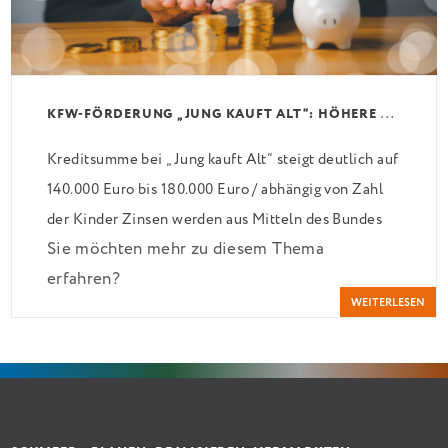
K
FW-FÖRDERUNG „JUNG KAUFT ALT“: HÖHERE KREDITE AB AUGUST 2026
Kreditsumme bei „Jung kauft Alt“ steigt deutlich auf
140.000 Euro bis 180.000 Euro / abhängig von Zahl
der Kinder Zinsen werden aus Mitteln des Bundes
Sie möchten mehr zu diesem Thema
verbilligt: Heutiger Zins bei 0,53 Prozent effektiv
erfahren?
bei 35 Jahren Laufzeit und 10 Jahren Zinsbindung
WEITERLESEN
Antragstellende verpflichten sich zu energetischer
Sanierung binnen 54 Monaten nach Förderzusage /
Sanierung in Einzelmaßnahmen […]