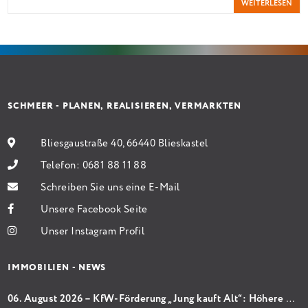
WEITERLESEN
Antragstellende verpflichten sich zu energetischer
Sanierung binnen 54 Monaten nach Förderzusage /
Sanierung in Einzelmaßnahmen […]
SCHMEER - PLANEN, REALISIEREN, VERMARKTEN
Bliesgaustraße 40, 66440 Blieskastel
Telefon:
0681 88 11 88
Schreiben Sie uns eine E-Mail
Unsere Facebook Seite
Unser Instagram Profil
IMMOBILIEN - NEWS
06. August 2026 – KfW-Förderung „Jung kauft Alt“: Höhere Kredite ab August 2026