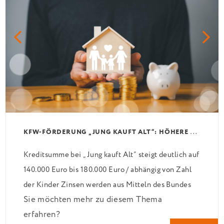
K
FW-FÖRDERUNG „JUNG KAUFT ALT“: HÖHERE KREDITE AB AUGUST 2026
Kreditsumme bei „Jung kauft Alt“ steigt deutlich auf
140.000 Euro bis 180.000 Euro / abhängig von Zahl
der Kinder Zinsen werden aus Mitteln des Bundes
Sie möchten mehr zu diesem Thema
verbilligt: Heutiger Zins bei 0,53 Prozent effektiv
erfahren?
bei 35 Jahren Laufzeit und 10 Jahren Zinsbindung