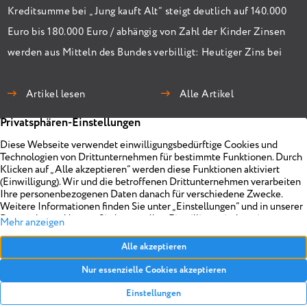
Kreditsumme bei „Jung kauft Alt“ steigt deutlich auf 140.000
Euro bis 180.000 Euro / abhängig von Zahl der Kinder Zinsen
werden aus Mitteln des Bundes verbilligt: Heutiger Zins bei
0,53 Prozent effektiv bei 35 Jahren Laufzeit und 10 Jahren
Zinsbindung Antragstellende verpflichten sich zu
Artikel lesen
Alle Artikel
energetischer Sanierung binnen 54 Monaten nach
Förderzusage / Sanierung in Einzelmaßnahmen […]
Immobilien
Unternehmen
Projekte
Planen
Vermarkten
Impressum
Objekt anbieten
Über uns
Referenzen
Realisieren
Kontakt
Datenschutz