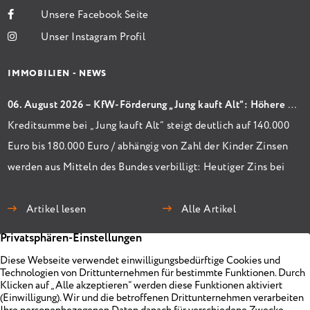
Unsere Facebook Seite
Unser Instagram Profil
IMMOBILIEN - NEWS
06. August 2026 – KfW-Förderung „Jung kauft Alt“: Höhere Kredite ab August 2026
Kreditsumme bei „Jung kauft Alt“ steigt deutlich auf 140.000
Euro bis 180.000 Euro / abhängig von Zahl der Kinder Zinsen
werden aus Mitteln des Bundes verbilligt: Heutiger Zins bei
0,53 Prozent effektiv bei 35 Jahren Laufzeit und 10 Jahren
Zinsbindung Antragstellende verpflichten sich zu
Artikel lesen
Alle Artikel
energetischer Sanierung binnen 54 Monaten nach
Förderzusage / Sanierung in Einzelmaßnahmen […]
Immobilien
Unternehmen