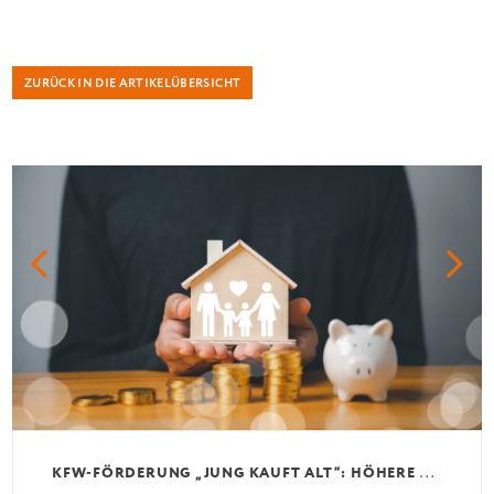
ZURÜCK IN DIE ARTIKELÜBERSICHT
K
FW-FÖRDERUNG „JUNG KAUFT ALT“: HÖHERE KREDITE AB AUGUST 2026