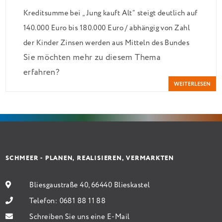
Kreditsumme bei „Jung kauft Alt“ steigt deutlich auf
140.000 Euro bis 180.000 Euro / abhängig von Zahl
der Kinder Zinsen werden aus Mitteln des Bundes
Sie möchten mehr zu diesem Thema
verbilligt: Heutiger Zins bei 0,53 Prozent effektiv
erfahren?
bei 35 Jahren Laufzeit und 10 Jahren Zinsbindung
WEITERLESEN
Antragstellende verpflichten sich zu energetischer
Sanierung binnen 54 Monaten nach Förderzusage /
Sanierung in Einzelmaßnahmen […]
SCHMEER - PLANEN, REALISIEREN, VERMARKTEN
Bliesgaustraße 40, 66440 Blieskastel
Telefon:
0681 88 11 88
Schreiben Sie uns eine E-Mail