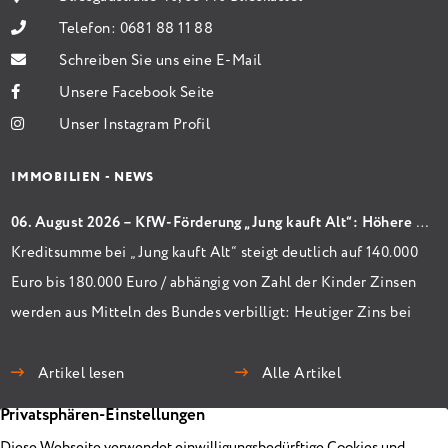
Telefon:
0681 88 11 88
Schreiben Sie uns eine E-Mail
Unsere Facebook Seite
Unser Instagram Profil
IMMOBILIEN - NEWS
06. August 2026 – KfW-Förderung „Jung kauft Alt“: Höhere Kredite ab August 2026
Kreditsumme bei „Jung kauft Alt“ steigt deutlich auf 140.000
Euro bis 180.000 Euro / abhängig von Zahl der Kinder Zinsen
werden aus Mitteln des Bundes verbilligt: Heutiger Zins bei
0,53 Prozent effektiv bei 35 Jahren Laufzeit und 10 Jahren
Zinsbindung Antragstellende verpflichten sich zu
Artikel lesen
Alle Artikel
energetischer Sanierung binnen 54 Monaten nach
Förderzusage / Sanierung in Einzelmaßnahmen […]