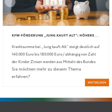
K
FW-FÖRDERUNG „JUNG KAUFT ALT“: HÖHERE KREDITE AB AUGUST 2026
Kreditsumme bei „Jung kauft Alt“ steigt deutlich auf
140.000 Euro bis 180.000 Euro / abhängig von Zahl
der Kinder Zinsen werden aus Mitteln des Bundes
Sie möchten mehr zu diesem Thema
verbilligt: Heutiger Zins bei 0,53 Prozent effektiv
erfahren?
bei 35 Jahren Laufzeit und 10 Jahren Zinsbindung
WEITERLESEN
Antragstellende verpflichten sich zu energetischer
Sanierung binnen 54 Monaten nach Förderzusage /
Sanierung in Einzelmaßnahmen […]