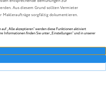
müssen entsprechende Bemühungen zur
erden. Aus diesem Grund sollten Vermieter
 Makleraufträge sorgfältig dokumentieren.
?
weniger als 50 Prozent des normalen
rwirtschaftet, ist ein Erlass von 25 Prozent
at die Immobilie überhaupt keinen Ertrag
Prozent der Grundsteuer erlassen werden.
teuergesetzes (GrStG) geregelt.
nde zuständig, die die Grundsteuer festsetzt.
liche Steueramt, in Stadtstaaten sind es die
 den Grundsteuererlass kann bis zum 31. März
er Behörde die den Grundsteuerbescheid
 werden.