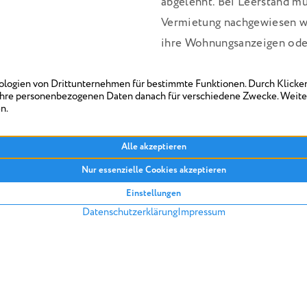
abgelehnt. Bei Leerstand 
Vermietung nachgewiesen w
ihre Wohnungsanzeigen oder
Was ist sonst noch wichtig
Wurden durch Mietausfälle 
Rohertrages der Immobilie e
der Grundsteuer möglich. H
gebracht, können bis zu 50 
Dies ist in § 33 des Grunds
Für den Erlass ist die Gemei
In der Regel ist dies das ört
Finanzämter. Der Antrag auf
in schriftlicher Form bei d
ausgestellt hat, eingereicht