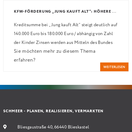
K
FW-FÖRDERUNG „JUNG KAUFT ALT“: HÖHERE KREDITE AB AUGUST 2026
Kreditsumme bei „Jung kauft Alt“ steigt deutlich auf
140.000 Euro bis 180.000 Euro / abhängig von Zahl
der Kinder Zinsen werden aus Mitteln des Bundes
Sie möchten mehr zu diesem Thema
verbilligt: Heutiger Zins bei 0,53 Prozent effektiv
erfahren?
bei 35 Jahren Laufzeit und 10 Jahren Zinsbindung
WEITERLESEN
Antragstellende verpflichten sich zu energetischer
Sanierung binnen 54 Monaten nach Förderzusage /
Sanierung in Einzelmaßnahmen […]
SCHMEER - PLANEN, REALISIEREN, VERMARKTEN
Bliesgaustraße 40, 66440 Blieskastel