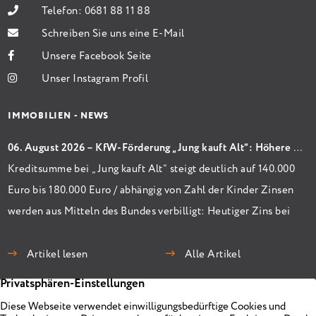
Telefon:
0681 88 11 88
Schreiben Sie uns eine E-Mail
Unsere Facebook Seite
Unser Instagram Profil
IMMOBILIEN - NEWS
06. August 2026 – KfW-Förderung „Jung kauft Alt“: Höhere Kredite ab August 2026
Kreditsumme bei „Jung kauft Alt“ steigt deutlich auf 140.000
Euro bis 180.000 Euro / abhängig von Zahl der Kinder Zinsen
werden aus Mitteln des Bundes verbilligt: Heutiger Zins bei
0,53 Prozent effektiv bei 35 Jahren Laufzeit und 10 Jahren
Zinsbindung Antragstellende verpflichten sich zu
Artikel lesen
Alle Artikel
energetischer Sanierung binnen 54 Monaten nach
Förderzusage / Sanierung in Einzelmaßnahmen […]