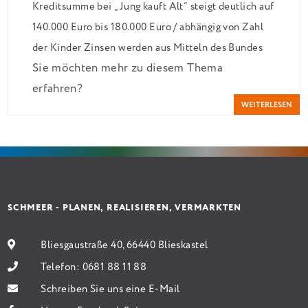
Kreditsumme bei „Jung kauft Alt“ steigt deutlich auf
140.000 Euro bis 180.000 Euro / abhängig von Zahl
der Kinder Zinsen werden aus Mitteln des Bundes
Sie möchten mehr zu diesem Thema
verbilligt: Heutiger Zins bei 0,53 Prozent effektiv
erfahren?
bei 35 Jahren Laufzeit und 10 Jahren Zinsbindung
WEITERLESEN
Antragstellende verpflichten sich zu energetischer
Sanierung binnen 54 Monaten nach Förderzusage /
Sanierung in Einzelmaßnahmen […]
SCHMEER - PLANEN, REALISIEREN, VERMARKTEN
Bliesgaustraße 40, 66440 Blieskastel
Telefon:
0681 88 11 88
Schreiben Sie uns eine E-Mail