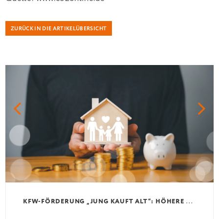
ZURÜCK IN DIE ARTIKELÜBERSICHT
K
FW-FÖRDERUNG „JUNG KAUFT ALT“: HÖHERE KREDITE AB AUGUST 2026