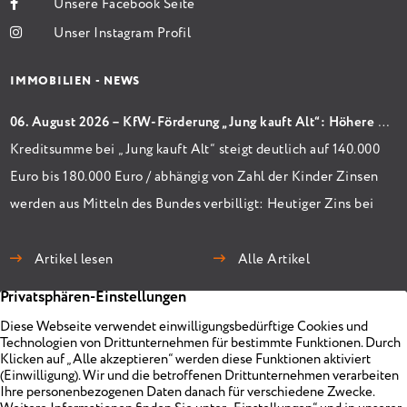
Unsere Facebook Seite
Unser Instagram Profil
IMMOBILIEN - NEWS
06. August 2026 – KfW-Förderung „Jung kauft Alt“: Höhere Kredite ab August 2026
Kreditsumme bei „Jung kauft Alt“ steigt deutlich auf 140.000
Euro bis 180.000 Euro / abhängig von Zahl der Kinder Zinsen
werden aus Mitteln des Bundes verbilligt: Heutiger Zins bei
0,53 Prozent effektiv bei 35 Jahren Laufzeit und 10 Jahren
Zinsbindung Antragstellende verpflichten sich zu
Artikel lesen
Alle Artikel
energetischer Sanierung binnen 54 Monaten nach
Förderzusage / Sanierung in Einzelmaßnahmen […]
Immobilien
Unternehmen