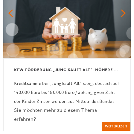
K
FW-FÖRDERUNG „JUNG KAUFT ALT“: HÖHERE KREDITE AB AUGUST 2026
Kreditsumme bei „Jung kauft Alt“ steigt deutlich auf
140.000 Euro bis 180.000 Euro / abhängig von Zahl
der Kinder Zinsen werden aus Mitteln des Bundes
Sie möchten mehr zu diesem Thema
verbilligt: Heutiger Zins bei 0,53 Prozent effektiv
erfahren?
bei 35 Jahren Laufzeit und 10 Jahren Zinsbindung
WEITERLESEN
Antragstellende verpflichten sich zu energetischer