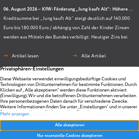
06. August 2026 – KfW-Förderung „Jung kauft Alt“: Höhere Kredite ab August 2026
Kreditsumme bei „Jung kauft Alt“ steigt deutlich auf 140.000
Euro bis 180.000 Euro / abhängig von Zahl der Kinder Zinsen
werden aus Mitteln des Bundes verbilligt: Heutiger Zins bei
0,53 Prozent effektiv bei 35 Jahren Laufzeit und 10 Jahren
Zinsbindung Antragstellende verpflichten sich zu
Artikel lesen
Alle Artikel
energetischer Sanierung binnen 54 Monaten nach
Förderzusage / Sanierung in Einzelmaßnahmen […]
Immobilien
Unternehmen
Projekte
Planen
Vermarkten
Impressum
Objekt anbieten
Über uns
Referenzen
Realisieren