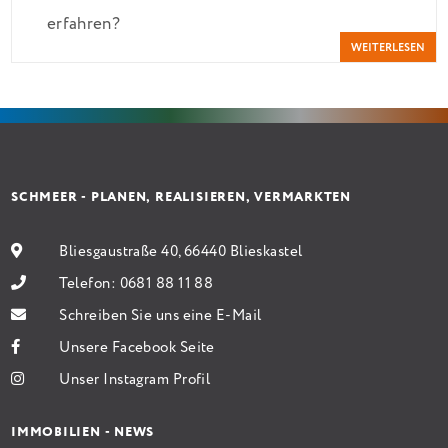
erfahren?
bei 35 Jahren Laufzeit und 10 Jahren Zinsbindung
WEITERLESEN
Antragstellende verpflichten sich zu energetischer
Sanierung binnen 54 Monaten nach Förderzusage /
Sanierung in Einzelmaßnahmen […]
SCHMEER - PLANEN, REALISIEREN, VERMARKTEN
Bliesgaustraße 40, 66440 Blieskastel
Telefon:
0681 88 11 88
Schreiben Sie uns eine E-Mail
Unsere Facebook Seite
Unser Instagram Profil
IMMOBILIEN - NEWS