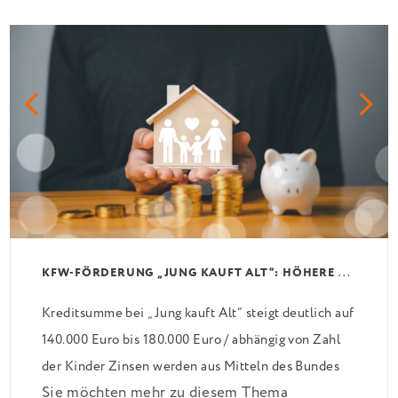
K
FW-FÖRDERUNG „JUNG KAUFT ALT“: HÖHERE KREDITE AB AUGUST 2026
Kreditsumme bei „Jung kauft Alt“ steigt deutlich auf
140.000 Euro bis 180.000 Euro / abhängig von Zahl
der Kinder Zinsen werden aus Mitteln des Bundes
Sie möchten mehr zu diesem Thema
verbilligt: Heutiger Zins bei 0,53 Prozent effektiv