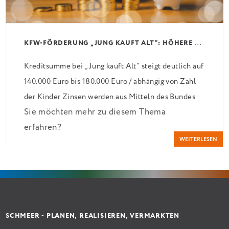
K
FW-FÖRDERUNG „JUNG KAUFT ALT“: HÖHERE KREDITE AB AUGUST 2026
Kreditsumme bei „Jung kauft Alt“ steigt deutlich auf
140.000 Euro bis 180.000 Euro / abhängig von Zahl
der Kinder Zinsen werden aus Mitteln des Bundes
Sie möchten mehr zu diesem Thema
verbilligt: Heutiger Zins bei 0,53 Prozent effektiv
erfahren?
bei 35 Jahren Laufzeit und 10 Jahren Zinsbindung
WEITERLESEN
Antragstellende verpflichten sich zu energetischer
Sanierung binnen 54 Monaten nach Förderzusage /
Sanierung in Einzelmaßnahmen […]
SCHMEER - PLANEN, REALISIEREN, VERMARKTEN