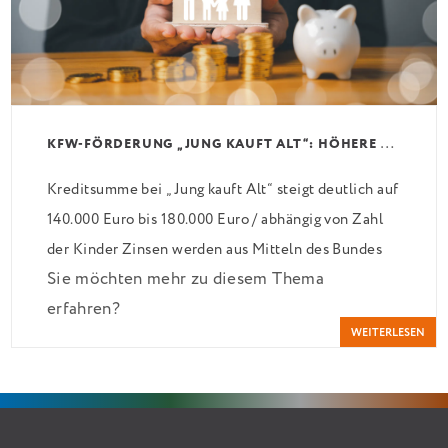
K
FW-FÖRDERUNG „JUNG KAUFT ALT“: HÖHERE KREDITE AB AUGUST 2026
Kreditsumme bei „Jung kauft Alt“ steigt deutlich auf
140.000 Euro bis 180.000 Euro / abhängig von Zahl
der Kinder Zinsen werden aus Mitteln des Bundes
Sie möchten mehr zu diesem Thema
verbilligt: Heutiger Zins bei 0,53 Prozent effektiv
erfahren?
bei 35 Jahren Laufzeit und 10 Jahren Zinsbindung
WEITERLESEN
Antragstellende verpflichten sich zu energetischer
Sanierung binnen 54 Monaten nach Förderzusage /
Sanierung in Einzelmaßnahmen […]