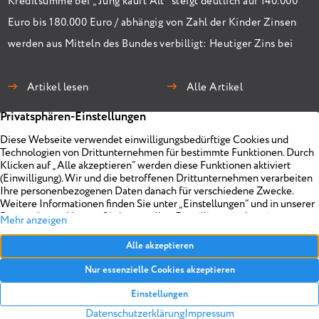
Kreditsumme bei „Jung kauft Alt“ steigt deutlich auf 140.000
Euro bis 180.000 Euro / abhängig von Zahl der Kinder Zinsen
werden aus Mitteln des Bundes verbilligt: Heutiger Zins bei
0,53 Prozent effektiv bei 35 Jahren Laufzeit und 10 Jahren
Zinsbindung Antragstellende verpflichten sich zu
Artikel lesen
Alle Artikel
energetischer Sanierung binnen 54 Monaten nach
Förderzusage / Sanierung in Einzelmaßnahmen […]
Immobilien
Unternehmen
Projekte
Planen
Vermarkten
Impressum
Objekt anbieten
Über uns
Referenzen
Realisieren
Kontakt
Datenschutz