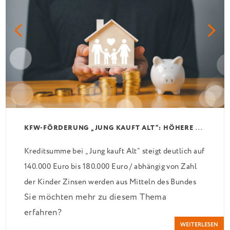
K
FW-FÖRDERUNG „JUNG KAUFT ALT“: HÖHERE KREDITE AB AUGUST 2026
Kreditsumme bei „Jung kauft Alt“ steigt deutlich auf
140.000 Euro bis 180.000 Euro / abhängig von Zahl
der Kinder Zinsen werden aus Mitteln des Bundes
Sie möchten mehr zu diesem Thema
verbilligt: Heutiger Zins bei 0,53 Prozent effektiv
erfahren?
bei 35 Jahren Laufzeit und 10 Jahren Zinsbindung
WEITERLESEN
Antragstellende verpflichten sich zu energetischer